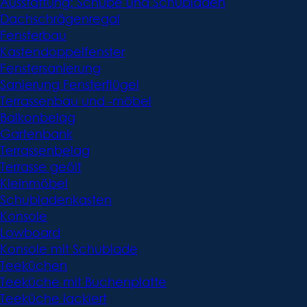
Ausstattung: Schübe und Schubladen
Dachschrägenregal
Fensterbau
Kastendoppelfenster
Fenstersanierung
Sanierung Fensterflügel
Terrassenbau und -möbel
Balkonbelag
Gartenbank
Terrassenbelag
Terrasse geölt
Kleinmöbel
Schubladenkasten
Konsole
Lowboard
Konsole mit Schublade
Teeküchen
Teeküche mit Buchenplatte
Teeküche lackiert