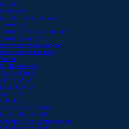
Konsole
Lowboard
Konsole mit Schublade
Teeküchen
Teeküche mit Buchenplatte
Teeküche lackiert
Heizkörperverkleidungen
Heizkörperverkleidung
Tische
Konferenztisch
Tisch mit Bank
Zimmertüren
Dreiteilige Tür
Zimmertür
Schiebetür
Arabeske Schwenktür
Historisches Türfutter
Schiebetür mit Mauertasche
Schiebetür mit Glas