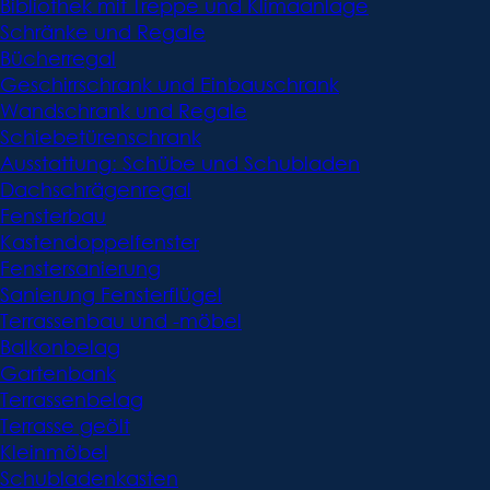
Bibliothek mit Treppe und Klimaanlage
Schränke und Regale
Bücherregal
Geschirrschrank und Einbauschrank
Wandschrank und Regale
Schiebetürenschrank
Ausstattung: Schübe und Schubladen
Dachschrägenregal
Fensterbau
Kastendoppelfenster
Fenstersanierung
Sanierung Fensterflügel
Terrassenbau und -möbel
Balkonbelag
Gartenbank
Terrassenbelag
Terrasse geölt
Kleinmöbel
Schubladenkasten