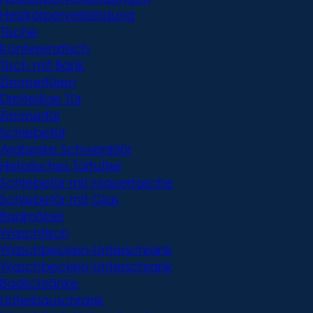
Heizkörperverkleidung
Tische
Konferenztisch
Tisch mit Bank
Zimmertüren
Dreiteilige Tür
Zimmertür
Schiebetür
Arabeske Schwenktür
Historisches Türfutter
Schiebetür mit Mauertasche
Schiebetür mit Glas
Badmöbel
Waschtisch
Waschbecken-Unterschrank
Waschbecken-Unterschrank
Badschränke
Unterbauschrank