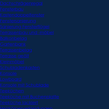
Dachschrägenregal
Fensterbau
Kastendoppelfenster
Fenstersanierung
Sanierung Fensterflügel
Terrassenbau und -möbel
Balkonbelag
Gartenbank
Terrassenbelag
Terrasse geölt
Kleinmöbel
Schubladenkasten
Konsole
Lowboard
Konsole mit Schublade
Teeküchen
Teeküche mit Buchenplatte
Teeküche lackiert
Heizkörperverkleidungen