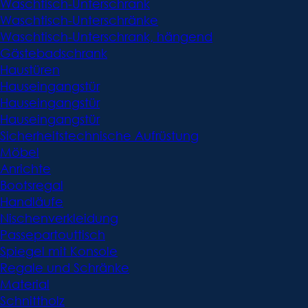
Waschtisch-Unterschrank
Waschtisch-Unterschränke
Waschtisch-Unterschrank, hängend
Gästebadschrank
Haustüren
Hauseingangstür
Hauseingangstür
Hauseingangstür
Sicherheitstechnische Aufrüstung
Möbel
Anrichte
Bootsregal
Handläufe
Nischenverkleidung
Passepartouttisch
Spiegel mit Konsole
Regale und Schränke
Material
Schnittholz