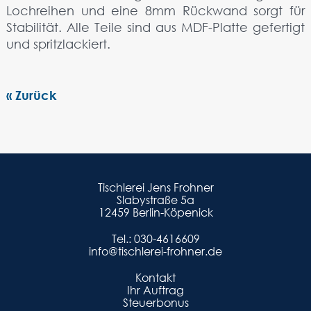
Lochreihen und eine 8mm Rückwand sorgt für
Stabilität. Alle Teile sind aus MDF-Platte gefertigt
und spritzlackiert.
« Zurück
Tischlerei Jens Frohner
Slabystraße 5a
12459 Berlin-Köpenick
Tel.:
030-4616609
info@tischlerei-frohner.de
Kontakt
Ihr Auftrag
Steuerbonus